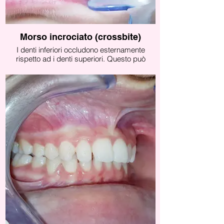
Morso incrociato (crossbite)
I denti inferiori occludono esternamente
rispetto ad i denti superiori. Questo può
essere causato da una scorretta postura
mandibolare (es. associata a deglutizione
infantile o abitudini viziate) o da una crescita
incongrua mascellare-mandibolare (es. fattori
ereditari).