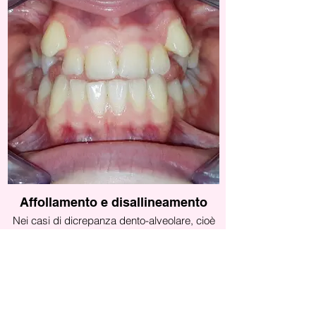
La terza classe può essere dovuta ad
un'aumentata crescita dell'osso mandibolare
e/o ad un ridotto sviluppo dell'osso
mascellare superiore.
Può essere associata ad alterazioni posturali
(cefalea, cervicalgia, mal di schiena).
Affollamento e disallineamento
Nei casi di dicrepanza dento-alveolare, cioè
quando la dimensione dell'osso è inferiore
alla somma delle dimensioni dentali, i denti
non hanno spazio sufficiente per allinearsi
correttamente. Inoltre alcuni denti possono
erompere (=uscire) in posizioni anomale o
La Dottoressa è esperta nel
addirittura rimanere inclusi nell'osso.