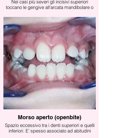
Nei casi più severi gli incisivi superiori
toccano le gengive all'arcata mandibolare o
gli incisivi inferiori toccano il palato.
Questo può causare lesioni delle mucose,
abrasioni o mobilità dentale.
Il morso profondo è causato principalmente
da fattori genetici.
Morso aperto (openbite)
Spazio eccessivo tra i denti superiori e quelli
inferiori. E' spesso associato ad abitudini
viziate (es. succhiamento del pollice,