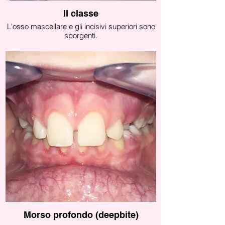
II classe
L'osso mascellare e gli incisivi superiori sono
sporgenti.
Ciò può essere dovuto ad una eccessiva
crescita del mascellare e/o ad una ridotta
crescita mandibolare.
Può essere associata ad alterazioni posturali
(cefalea muscolo-tensiva, cervicalgia, mal di
schiena, ecc.)
Morso profondo (deepbite)