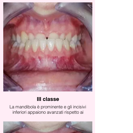
deglutizione infantile, ecc.). Sono presenti
alterazioni fonetiche.
Concorrono fattori ereditari.
III classe
La mandibola è prominente e gli incisivi
inferiori appaiono avanzati rispetto ai
superiori. In alcuni casi gli incisivi inferiori
sono inclinati verso la lingua e sono presenti
spazi tra gli incisivi superiori.